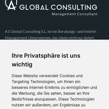
A1 Global Consulting S.L. ist ein Beratungs- und Interim
Management Unternehmen, das Ideen nicht nur liefert,
sondern auch umsetzt..
Sie erbringt ihre Dienstleistungen hauptsächlich in 3
Ihre Privatsphäre ist uns
Geschäftsfeldern: Interim Management,
wichtig
Unternehmensberatung und Coaching..
Diese Website verwendet Cookies und
Kontakt
Targeting Technologien, um Ihnen ein
besseres Internet-Erlebnis zu ermöglichen und
die Werbung, die Sie sehen, besser an Ihre
Bedürfnisse anzupassen. Diese Technologien
Jochen Müller
nutzen wir außerdem, um Ergebnisse zu
Zur Bitzenmatte 9, 79249 Merzhausen